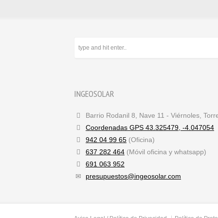
INGEOSOLAR
Barrio Rodanil 8, Nave 11 - Viérnoles, Tor
Coordenadas GPS 43.325479, -4.047054
942 04 99 65
(Oficina)
637 282 464
(Móvil oficina y whatsapp)
691 063 952
presupuestos@ingeosolar.com