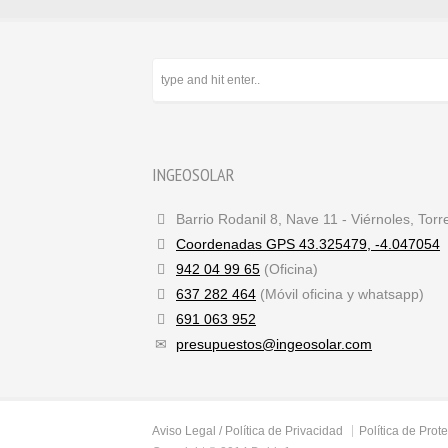
INGEOSOLAR
Barrio Rodanil 8, Nave 11 - Viérnoles, Tor
Coordenadas GPS 43.325479, -4.047054
942 04 99 65
(Oficina)
637 282 464
(Móvil oficina y whatsapp)
691 063 952
presupuestos@ingeosolar.com
Aviso Legal / Política de Privacidad
Política de Prot