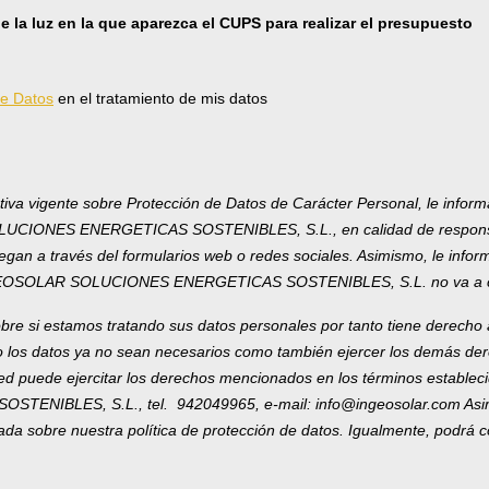
la luz en la que aparezca el CUPS para realizar el presupuesto
de Datos
en el tratamiento de mis datos
tiva vigente sobre Protección de Datos de Carácter Personal, le infor
UCIONES ENERGETICAS SOSTENIBLES, S.L., en calidad de responsable
llegan a través del formularios web o redes sociales. Asimismo, le info
NGEOSOLAR SOLUCIONES ENERGETICAS SOSTENIBLES, S.L. no va a ced
re si estamos tratando sus datos personales por tanto tiene derecho a
do los datos ya no sean necesarios como también ejercer los demás der
ted puede ejercitar los derechos mencionados en los términos estableci
BLES, S.L., tel. 942049965, e-mail: info@ingeosolar.com Asimis
lada sobre nuestra política de protección de datos. Igualmente, podrá c