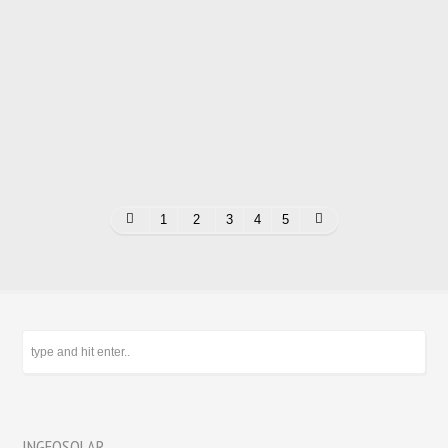
Autoconsumo Fotovoltaico
Climatización de Piscina con Energía Solar Térmica
1
2
3
4
5
INGEOSOLAR