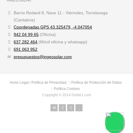
Barrio Rodanil 8, Nave 11 - Viérnoles, Torrelavega
(Cantabria)
Coordenadas GPS 43.325479, -4.047054
942 04 99 65
(Oficina)
637 282 464
(Móvil oficina y whatsapp)
691 063 952
presupuestos@ingeosolar.com
Aviso Legal / Política de Privacidad
Política de Protección de Datos
Política Cookies
Copyright © 2014 Doble1.com