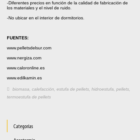
-Diferentes precios en función de la calidad de fabricación de
los materiales y el nivel de ruido.
-No ubicar en el interior de dormitorios.
FUENTES:
www.pelletsdelsur.com
www.nergiza.com
www.caloronline.es
www.edilkamin.es
biomasa
,
calefacción
,
estufa de pellets
,
hidroestufa
,
pellets
,
termoestufa de pellets
Categorías
Aerotermia