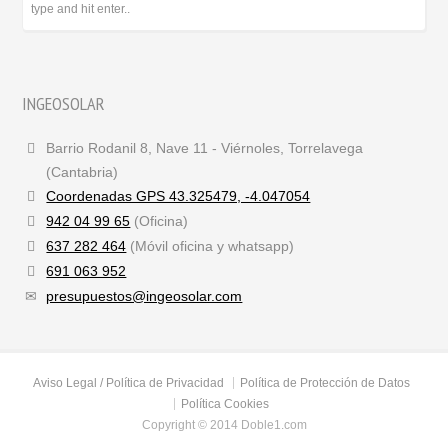
INGEOSOLAR
Barrio Rodanil 8, Nave 11 - Viérnoles, Torrelavega
(Cantabria)
Coordenadas GPS 43.325479, -4.047054
942 04 99 65
(Oficina)
637 282 464
(Móvil oficina y whatsapp)
691 063 952
presupuestos@ingeosolar.com
Aviso Legal / Política de Privacidad
Política de Protección de Datos
Política Cookies
Copyright © 2014 Doble1.com