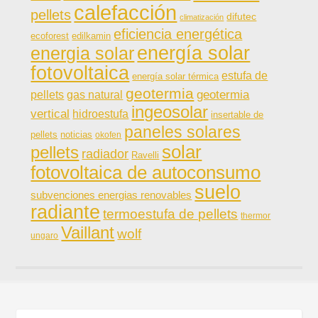
calefacción
pellets
difutec
climatización
eficiencia energética
ecoforest
edilkamin
energía solar
energia solar
fotovoltaica
estufa de
energía solar térmica
geotermia
pellets
gas natural
geotermia
ingeosolar
vertical
hidroestufa
insertable de
paneles solares
noticias
pellets
okofen
solar
pellets
radiador
Ravelli
fotovoltaica de autoconsumo
suelo
subvenciones energias renovables
radiante
termoestufa de pellets
thermor
Vaillant
wolf
ungaro