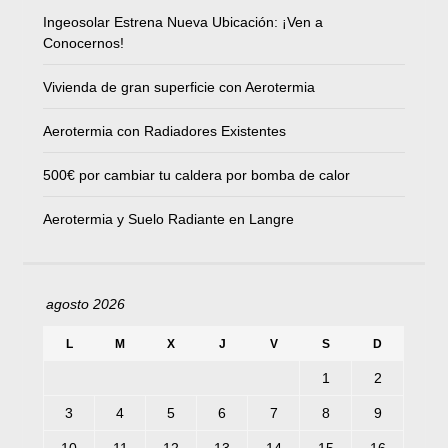
Ingeosolar Estrena Nueva Ubicación: ¡Ven a
Conocernos!
Vivienda de gran superficie con Aerotermia
Aerotermia con Radiadores Existentes
500€ por cambiar tu caldera por bomba de calor
Aerotermia y Suelo Radiante en Langre
agosto 2026
L
M
X
J
V
S
D
1
2
3
4
5
6
7
8
9
10
11
12
13
14
15
16